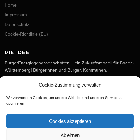
Home
Impressum
Datenschutz
Cookie-Richtlinie (EU)
DIE IDEE
BürgerEnergiegenossenschaften – ein Zukunftsmodell für Baden-
Württemberg! Bürgerinnen und Bürger, Kommunen,
Unternehmen und Institutionen bestimmen mit, gestalten mit,
erleben mit, wenn es um Energie und Klimaschutz geht. Alle
Cookie-Zustimmung verwalten
gemeinsam setzen lokale und regionale Energieprojekte in die Tat
Wir verwenden Cookies, um unsere Website und unseren Service zu
um.
optimieren.
Mehr zur Idee erfahren
Cookies akzeptieren
Ablehnen